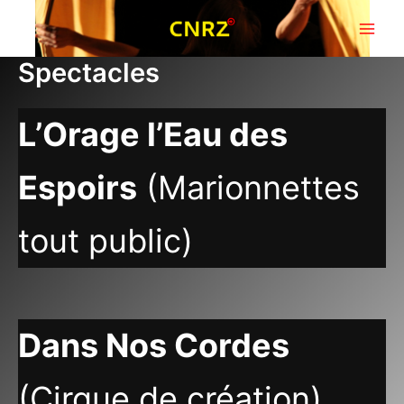
Aller
au
Main
contenu
Spectacles
Men
L’Orage l’Eau des
Espoirs
(Marionnettes
tout public)
Dans Nos Cordes
(Cirque de création)